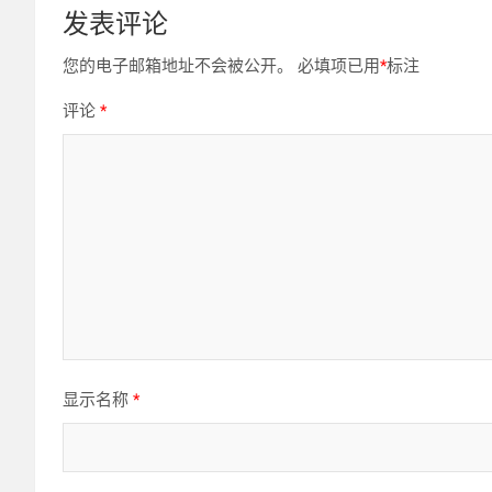
发表评论
您的电子邮箱地址不会被公开。
必填项已用
*
标注
评论
*
显示名称
*