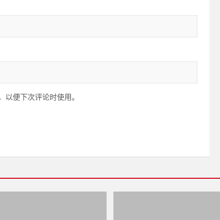
，以便下次评论时使用。