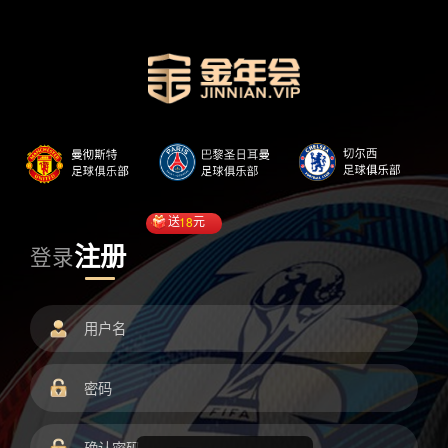
送
18
元
注册
登录