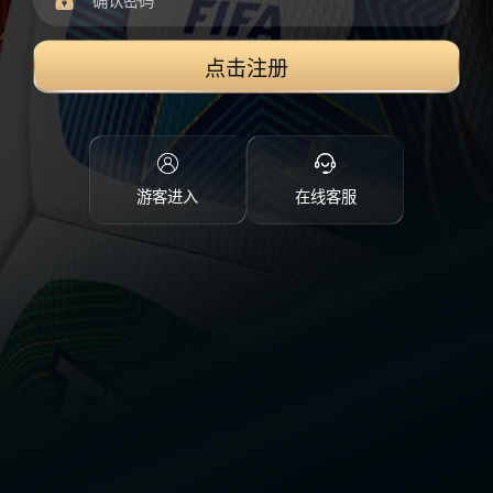
点击注册
游客进入
在线客服