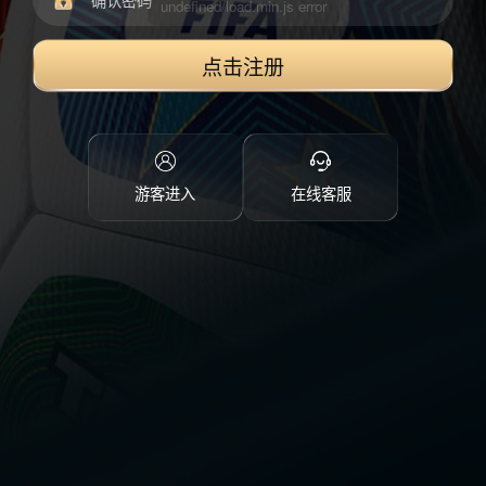
点击注册
游客进入
在线客服