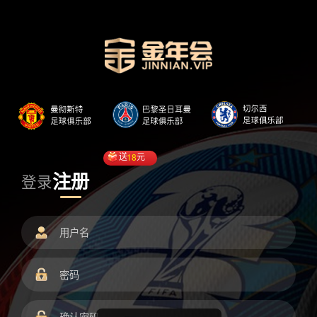
送
18
元
注册
登录