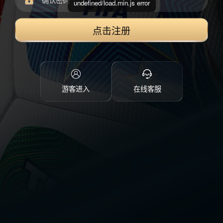
undefined/load.min.js error
点击注册
游客进入
在线客服