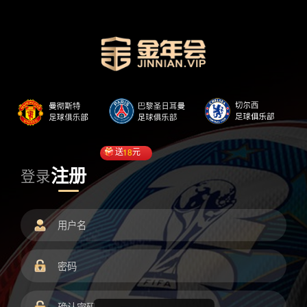
送
18
元
注册
登录