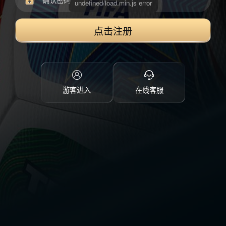
点击注册
游客进入
在线客服