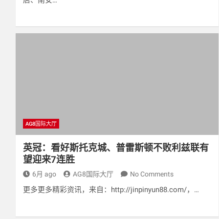
店、南安…
AG8国际大厅
英冠：看好斯托克城、普雷斯顿不败利兹联有
望迎来7连胜
6月 ago
AG8国际大厅
No Comments
更多更多精彩资讯，来自：http://jinpinyun88.com/，…