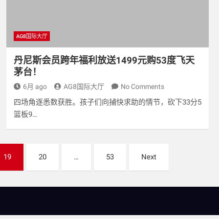
AG8国际大厅
丹尼斯会员跨年福利放送1499元购53度飞天
茅台！
6月 ago
AG8国际大厅
No Comments
四场角逐悉数获胜。孩子们向捕快求助的情节，砍下33分5
篮板9…
19
20
…
53
Next