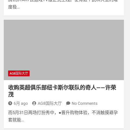
度极…
AG8国际大厅
收购英超俱乐部纽卡斯尔联队的奇人——许荣
茂
6月 ago
AG8国际大厅
No Comments
而5月31日两场打扮秀中，●晋升购物体验，不消触摸避孕
套就能…