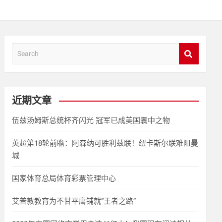
S
e
a
r
c
近期文章
h
伍兹汤姆斯总统杯齐闪光 冠军已成美国囊中之物
英超第18轮前瞻：阿森纳可胜利兹联！纽卡斯尔联难阻曼
城
国家体育总局体育彩票管理中心
艾普敦教育为不甘平庸铺就“王者之路”