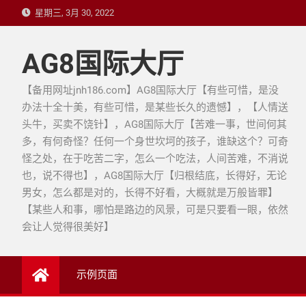
Skip
星期三, 3月 30, 2022
to
content
AG8国际大厅
【备用网址jnh186.com】AG8国际大厅【有些可惜，是没
办法十全十美，有些可惜，是某些长久的遗憾】，【人情送
头牛，买卖不饶针】，AG8国际大厅【苦难一事，世间何其
多，有何奇怪？任何一个身世坎坷的孩子，谁缺这个？可奇
怪之处，在于吃苦二字，怎么一个吃法，人间苦难，不消说
也，说不得也】，AG8国际大厅【归根结底，长得好，无论
男女，怎么都是对的，长得不好看，大概就是万般皆罪】
【某些人和事，哪怕是路边的风景，可是只要看一眼，依然
会让人觉得很美好】
示例页面