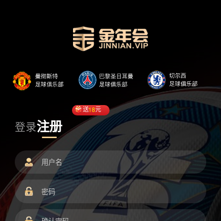
送
18
元
注册
登录