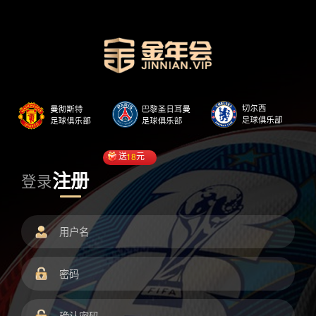
送
18
元
注册
登录