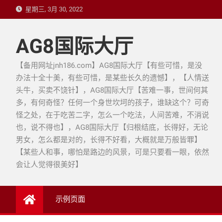
Skip
星期三, 3月 30, 2022
to
content
AG8国际大厅
【备用网址jnh186.com】AG8国际大厅【有些可惜，是没
办法十全十美，有些可惜，是某些长久的遗憾】，【人情送
头牛，买卖不饶针】，AG8国际大厅【苦难一事，世间何其
多，有何奇怪？任何一个身世坎坷的孩子，谁缺这个？可奇
怪之处，在于吃苦二字，怎么一个吃法，人间苦难，不消说
也，说不得也】，AG8国际大厅【归根结底，长得好，无论
男女，怎么都是对的，长得不好看，大概就是万般皆罪】
【某些人和事，哪怕是路边的风景，可是只要看一眼，依然
会让人觉得很美好】
示例页面